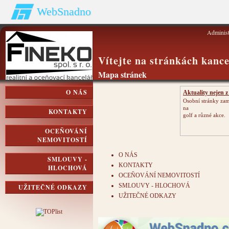
WebSnadno
Adminis
Vítejte na stránkách kance
Mapa stránek
O NÁS
Aktuality nejen z
Osobní stránky zam
na
KONTAKTY
golf a různé akce.
OCEŇOVÁNÍ
NEMOVITOSTÍ
O NÁS
SMLOUVY -
KONTAKTY
HLOCHOVÁ
OCEŇOVÁNÍ NEMOVITOSTÍ
SMLOUVY - HLOCHOVÁ
UŽITEČNÉ ODKAZY
UŽITEČNÉ ODKAZY