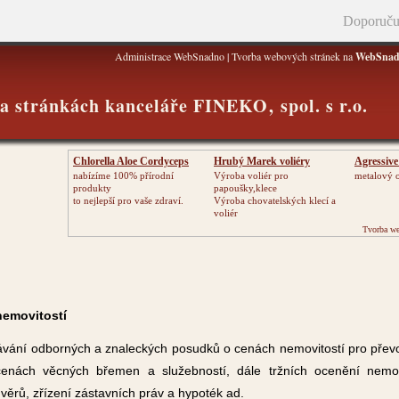
Doporuču
Administrace WebSnadno
|
Tvorba webových stránek na
WebSnad
na stránkách kanceláře FINEKO‚ spol. s r.o.
Chlorella Aloe Cordyceps
Hrubý Marek voliéry
Agressive
nabízíme 100% přírodní
Výroba voliér pro
metalový o
produkty
papoušky,klece
to nejlepší pro vaše zdraví.
Výroba chovatelských klecí a
voliér
Tvorba we
emovitostí
ávání odborných a znaleckých posudků o cenách nemovitostí pro převod
enách věcných břemen a služebností, dále tržních ocenění nemovit
věrů, zřízení zástavních práv a hypoték ad.