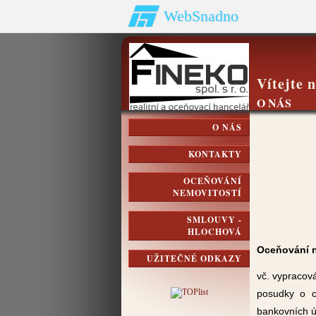
WebSnadno
Vítejte 
O NÁS
O NÁS
KONTAKTY
OCEŇOVÁNÍ
NEMOVITOSTÍ
SMLOUVY -
HLOCHOVÁ
Oceňování n
UŽITEČNÉ ODKAZY
vč. vypracov
posudky o c
bankovních ú