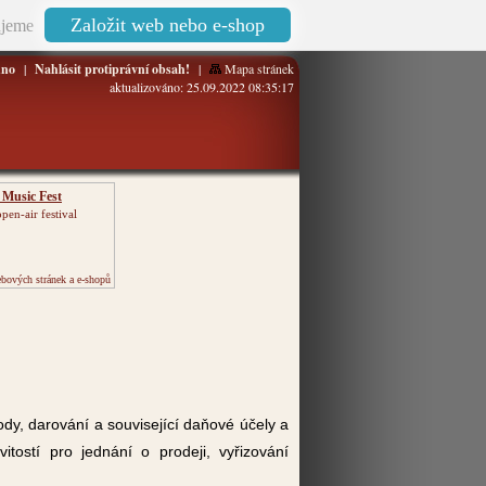
Založit web nebo e-shop
jeme
no
|
Nahlásit protiprávní obsah!
|
Mapa stránek
aktualizováno: 25.09.2022 08:35:17
 Music Fest
pen-air festival
bových stránek a e-shopů
y, darování a související daňové účely a
ostí pro jednání o prodeji, vyřizování