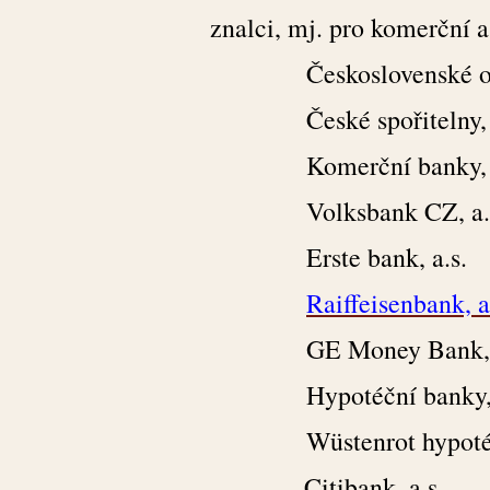
znalci, mj. pro komerční a
Československé o
České spořitelny, a
Komerční banky, 
Volksbank CZ, a.s
Erste bank, a.s.
Raiffeisenbank, a
GE Money Bank, a
Hypotéční banky, 
Wüstenrot hypotéčn
Citibank, a.s.