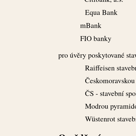
Equa Bank
mBank
FIO banky
pro úvěry poskytované sta
Raiffeisen stavební 
Českomoravskou stav
ČS - stavební spoři
Modrou pyramidou st
Wüstenrot stavební s