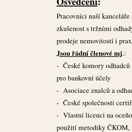
Osvědčení
:
Pracovníci naší kancelář
zkušenost s tržními odhad
prodeje nemovitostí i pra
Jsou řádní členové mj
.:
- České komory odhadců m
pro bankovní účely
- Asociace znalců a odh
- České společnosti certi
- Vlastní licenci na oceň
použití metodiky ČKOM, 