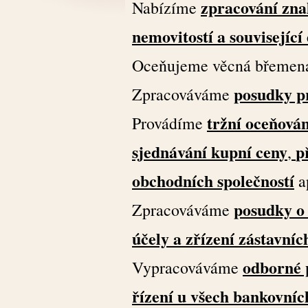
zpracování zna
Nabízíme
nemovitostí a související
Oceňujeme věcná břemena p
posudky p
Zpracováváme
tržní oceňován
Provádíme
sjednávání kupní ceny
p
,
obchodních společností
a
posudky o 
Zpracováváme
účely a zřízení zástavníc
odborné 
Vypracováváme
řízení u všech bankovníc