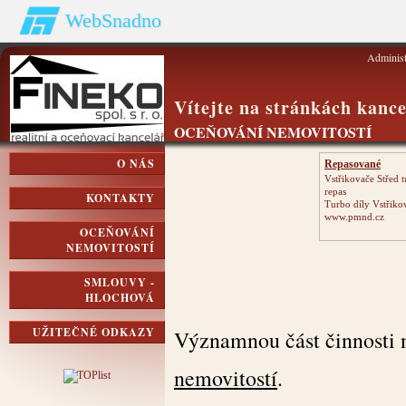
WebSnadno
Adminis
Vítejte na stránkách kance
OCEŇOVÁNÍ NEMOVITOSTÍ
O NÁS
Repasované
Turbodmychadlo
Vstřikovače Střed t
repas
KONTAKTY
Turbo díly Vstřiko
www.pmnd.cz
OCEŇOVÁNÍ
NEMOVITOSTÍ
SMLOUVY -
HLOCHOVÁ
UŽITEČNÉ ODKAZY
Významnou část činnosti n
nemovitostí
.